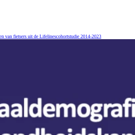
van fietsers uit de Lifelinescohortstudie 2014-2023