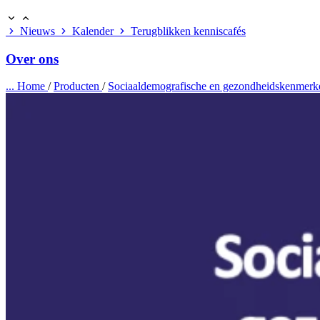
Nieuws
Kalender
Terugblikken kenniscafés
Over ons
...
Home
/
Producten
/
Sociaaldemografische en gezondheidskenmerken 