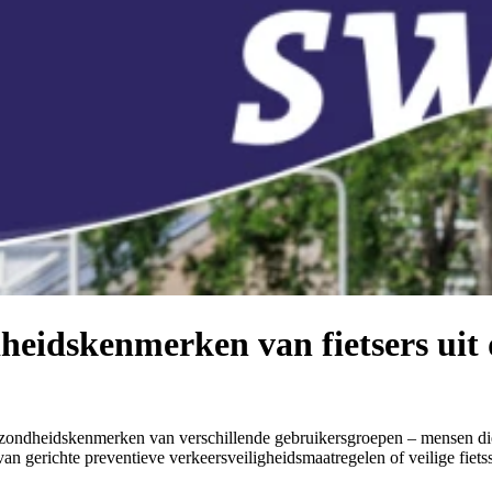
eidskenmerken van fietsers uit d
ondheids­kenmerken van verschillende gebruikersgroepen – mensen die nie
n gerichte preventieve verkeersveiligheidsmaatregelen of veilige fietss