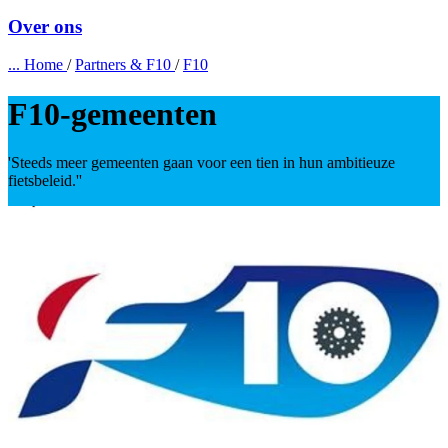
Over ons
...
Home
/
Partners & F10
/
F10
F10-gemeenten
'Steeds meer gemeenten gaan voor een tien in hun ambitieuze
fietsbeleid.''