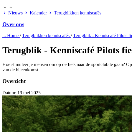
Nieuws
Kalender
Terugblikken kenniscafés
Over ons
...
Home
/
Terugblikken kenniscafés
/
Terugblik - Kenniscafé Pilots fi
Terugblik - Kenniscafé Pilots fi
Hoe stimuleer je mensen om op de fiets naar de sportclub te gaan? Op
van de bijeenkomst.
Overzicht
Datum:
19 mei 2025