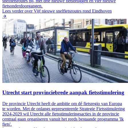
snelfietsroutes bij, met drie nieuwe fietsbruggen en vier nieuwe
fietsonderdoorgangen.
Lees verder
over Vijf nieuwe snelfietsroutes rond Eindhoven
Utrecht start provinciebrede aanpak fietsstimulering
De provincie Utrecht heeft de ambitie om dé fietsregio van Europa
te worden. Met de onlangs gepresenteerde Strategie Fietsstimulering
2024-2029 wil Utrecht alle fietsstimuleringsacties in de provincie
centraal gaan organiseren vanuit het reeds bestaande programma 'Ik
fiets'.