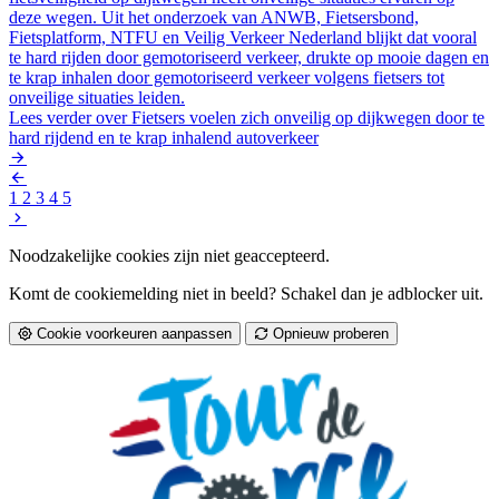
deze wegen. Uit het onderzoek van ANWB, Fietsersbond,
Fietsplatform, NTFU en Veilig Verkeer Nederland blijkt dat vooral
te hard rijden door gemotoriseerd verkeer, drukte op mooie dagen en
te krap inhalen door gemotoriseerd verkeer volgens fietsers tot
onveilige situaties leiden.
Lees verder
over Fietsers voelen zich onveilig op dijkwegen door te
hard rijdend en te krap inhalend autoverkeer
1
2
3
4
5
Noodzakelijke cookies zijn niet geaccepteerd.
Komt de cookiemelding niet in beeld? Schakel dan je adblocker uit.
Cookie voorkeuren aanpassen
Opnieuw proberen