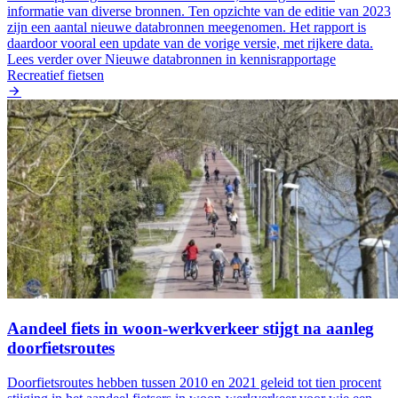
informatie van diverse bronnen. Ten opzichte van de editie van 2023
zijn een aantal nieuwe databronnen meegenomen. Het rapport is
daardoor vooral een update van de vorige versie, met rijkere data.
Lees verder
over Nieuwe databronnen in kennisrapportage
Recreatief fietsen
Aandeel fiets in woon-werkverkeer stijgt na aanleg
doorfietsroutes
Doorfietsroutes hebben tussen 2010 en 2021 geleid tot tien procent