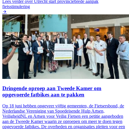
Lees verder
over Utrecht start provinciebrede aanpak
fietsstimulering
Dringende oproep aan Tweede Kamer om
opgevoerde fatbikes aan te pakken
Op 18 juni hebben ongeveer vijftig gemeenten, de Fietsersbond, de
Nederlandse Vereniging van Spoedeisende Hulp Artsen,
VeiligheidNL en Artsen voor Veilig Fietsen een petitie aangeboden
aan de Tweede Kamer waarin ze oproepen om meer te doen tegen
opgevoerde fatbikes. De overheden en organisaties pleiten voor een