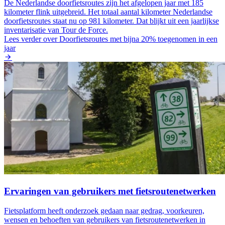
De Nederlandse doorfietsroutes zijn het afgelopen jaar met 185
kilometer flink uitgebreid. Het totaal aantal kilometer Nederlandse
doorfietsroutes staat nu op 981 kilometer. Dat blijkt uit een jaarlijkse
inventarisatie van Tour de Force.
Lees verder
over Doorfietsroutes met bijna 20% toegenomen in een
jaar
Ervaringen van gebruikers met fietsroutenetwerken
Fietsplatform heeft onderzoek gedaan naar gedrag, voorkeuren,
wensen en behoeften van gebruikers van fietsroutenetwerken in