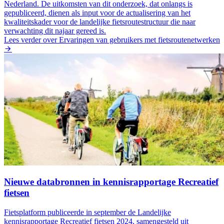
Nederland. De uitkomsten van dit onderzoek, dat onlangs is
gepubliceerd, dienen als input voor de actualisering van het
kwaliteitskader voor de landelijke fietsroutestructuur die naar
verwachting dit najaar gereed is.
Lees verder
over Ervaringen van gebruikers met fietsroutenetwerken
Nieuwe databronnen in kennisrapportage Recreatief
fietsen
Fietsplatform publiceerde in september de Landelijke
kennisrapportage Recreatief fietsen 2024, samengesteld uit