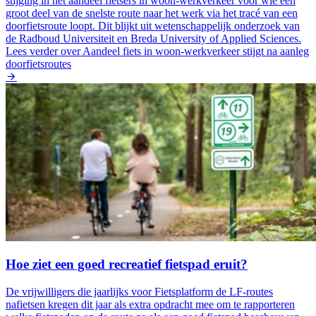
stijging in het aandeel fietsers in woon-werkverkeer voor wie een
groot deel van de snelste route naar het werk via het tracé van een
doorfietsroute loopt. Dit blijkt uit wetenschappelijk onderzoek van
de Radboud Universiteit en Breda University of Applied Sciences.
Lees verder
over Aandeel fiets in woon-werkverkeer stijgt na aanleg
doorfietsroutes
Hoe ziet een goed recreatief fietspad eruit?
De vrijwilligers die jaarlijks voor Fietsplatform de LF-routes
nafietsen kregen dit jaar als extra opdracht mee om te rapporteren